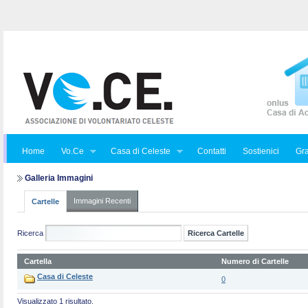
Home
Vo.Ce
Casa di Celeste
Contatti
Sostienici
Gra
Galleria Immagini
Immagini Recenti
Cartelle
Ricerca
Cartella
Numero di Cartelle
Casa di Celeste
0
Visualizzato 1 risultato.