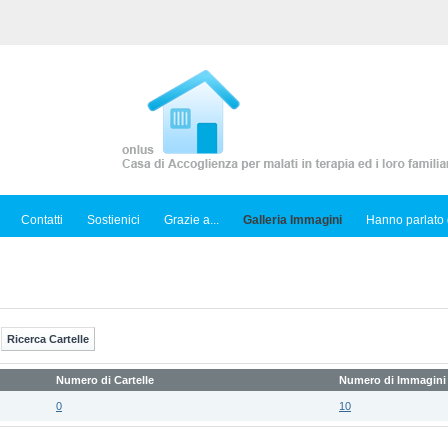
Contatti
Sostienici
Grazie a...
Galleria Immagini
Hanno parlato 
Numero di Cartelle
Numero di Immagini
0
10