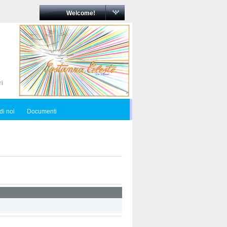
Welcome!
di noi
Documenti