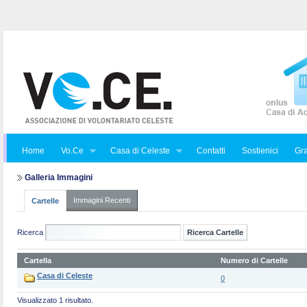
Home
Vo.Ce
Casa di Celeste
Contatti
Sostienici
Gra
Galleria Immagini
Immagini Recenti
Cartelle
Ricerca
Cartella
Numero di Cartelle
Casa di Celeste
0
Visualizzato 1 risultato.