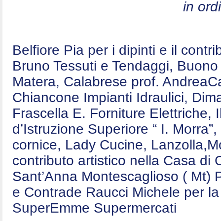
in ord
Belfiore Pia per i dipinti e il contr
Bruno Tessuti e Tendaggi, Buono E
Matera, Calabrese prof. AndreaCa
Chiancone Impianti Idraulici, Dim
Frascella E. Forniture Elettriche,
d’Istruzione Superiore “ I. Morra”,
cornice, Lady Cucine, Lanzolla,Mo
contributo artistico nella Casa d
Sant’Anna Montescaglioso ( Mt) P
e Contrade Raucci Michele per la 
SuperEmme Supermercati