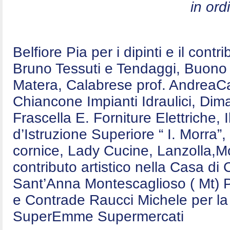
in ord
Belfiore Pia per i dipinti e il contr
Bruno Tessuti e Tendaggi, Buono E
Matera, Calabrese prof. AndreaCa
Chiancone Impianti Idraulici, Dim
Frascella E. Forniture Elettriche,
d’Istruzione Superiore “ I. Morra”,
cornice, Lady Cucine, Lanzolla,Mo
contributo artistico nella Casa d
Sant’Anna Montescaglioso ( Mt) P
e Contrade Raucci Michele per la 
SuperEmme Supermercati