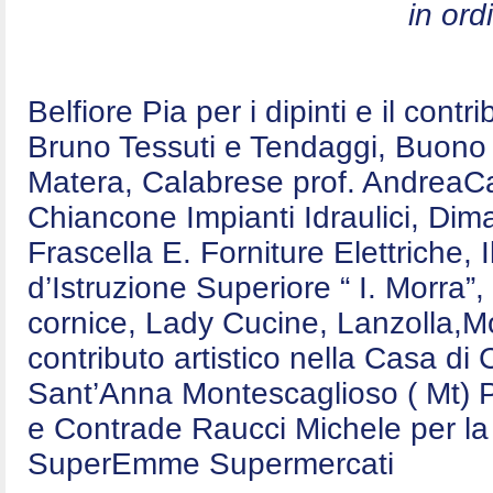
in ord
Belfiore Pia per i dipinti e il contr
Bruno Tessuti e Tendaggi, Buono E
Matera, Calabrese prof. AndreaCa
Chiancone Impianti Idraulici, Dim
Frascella E. Forniture Elettriche,
d’Istruzione Superiore “ I. Morra”,
cornice, Lady Cucine, Lanzolla,Mo
contributo artistico nella Casa d
Sant’Anna Montescaglioso ( Mt) P
e Contrade Raucci Michele per la 
SuperEmme Supermercati