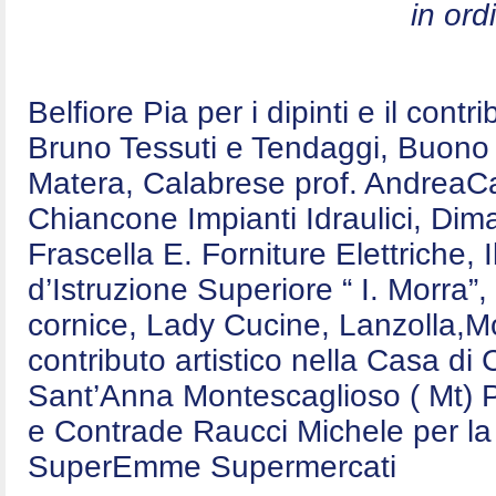
in ord
Belfiore Pia per i dipinti e il contr
Bruno Tessuti e Tendaggi, Buono E
Matera, Calabrese prof. AndreaCa
Chiancone Impianti Idraulici, Dim
Frascella E. Forniture Elettriche,
d’Istruzione Superiore “ I. Morra”,
cornice, Lady Cucine, Lanzolla,Mo
contributo artistico nella Casa d
Sant’Anna Montescaglioso ( Mt) P
e Contrade Raucci Michele per la 
SuperEmme Supermercati