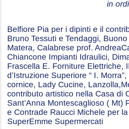
in ord
Belfiore Pia per i dipinti e il contr
Bruno Tessuti e Tendaggi, Buono E
Matera, Calabrese prof. AndreaCa
Chiancone Impianti Idraulici, Dim
Frascella E. Forniture Elettriche,
d’Istruzione Superiore “ I. Morra”,
cornice, Lady Cucine, Lanzolla,Mo
contributo artistico nella Casa d
Sant’Anna Montescaglioso ( Mt) P
e Contrade Raucci Michele per la 
SuperEmme Supermercati