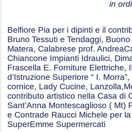
in ord
Belfiore Pia per i dipinti e il contr
Bruno Tessuti e Tendaggi, Buono E
Matera, Calabrese prof. AndreaCa
Chiancone Impianti Idraulici, Dim
Frascella E. Forniture Elettriche,
d’Istruzione Superiore “ I. Morra”,
cornice, Lady Cucine, Lanzolla,Mo
contributo artistico nella Casa d
Sant’Anna Montescaglioso ( Mt) P
e Contrade Raucci Michele per la 
SuperEmme Supermercati