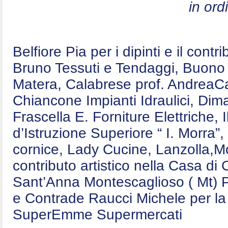
in ord
Belfiore Pia per i dipinti e il contr
Bruno Tessuti e Tendaggi, Buono E
Matera, Calabrese prof. AndreaCa
Chiancone Impianti Idraulici, Dim
Frascella E. Forniture Elettriche,
d’Istruzione Superiore “ I. Morra”,
cornice, Lady Cucine, Lanzolla,Mo
contributo artistico nella Casa d
Sant’Anna Montescaglioso ( Mt) P
e Contrade Raucci Michele per la 
SuperEmme Supermercati