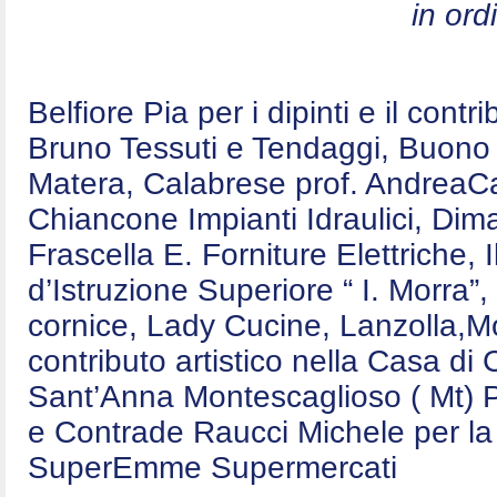
in ord
Belfiore Pia per i dipinti e il contr
Bruno Tessuti e Tendaggi, Buono E
Matera, Calabrese prof. AndreaCa
Chiancone Impianti Idraulici, Dim
Frascella E. Forniture Elettriche,
d’Istruzione Superiore “ I. Morra”,
cornice, Lady Cucine, Lanzolla,Mo
contributo artistico nella Casa d
Sant’Anna Montescaglioso ( Mt) P
e Contrade Raucci Michele per la 
SuperEmme Supermercati