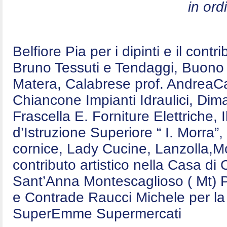
in ord
Belfiore Pia per i dipinti e il contr
Bruno Tessuti e Tendaggi, Buono E
Matera, Calabrese prof. AndreaCa
Chiancone Impianti Idraulici, Dim
Frascella E. Forniture Elettriche,
d’Istruzione Superiore “ I. Morra”,
cornice, Lady Cucine, Lanzolla,Mo
contributo artistico nella Casa d
Sant’Anna Montescaglioso ( Mt) P
e Contrade Raucci Michele per la 
SuperEmme Supermercati