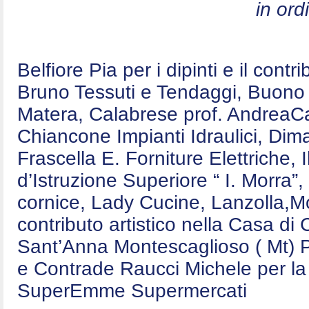
in ord
Belfiore Pia per i dipinti e il contr
Bruno Tessuti e Tendaggi, Buono E
Matera, Calabrese prof. AndreaCa
Chiancone Impianti Idraulici, Dim
Frascella E. Forniture Elettriche,
d’Istruzione Superiore “ I. Morra”,
cornice, Lady Cucine, Lanzolla,Mo
contributo artistico nella Casa d
Sant’Anna Montescaglioso ( Mt) P
e Contrade Raucci Michele per la 
SuperEmme Supermercati