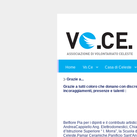
Home
Vo.Ce
Casa di Celeste
Grazie a...
Grazie a tutti coloro che donano con discr
incoraggiamenti, presenze e talenti :
Belfiore Pia per i dipinti e il contributo art
AndreaCappiello Ang. Elettrodomestici, Chian
d’Istruzione Superiore “ I. Morra”, la Scuola 
Celeste,Pamar Ceramiche,Panificio Sant’Anna