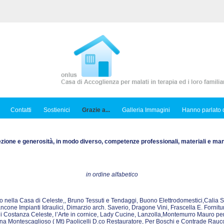
Contatti
Sostienici
Grazie a...
Galleria Immagini
Hanno parlato d
ezione e generosità, in modo diverso, competenze professionali, materiali e ma
in ordine alfabetico
istico nella Casa di Celeste,, Bruno Tessuti e Tendaggi, Buono Elettrodomestici,Calia 
cone Impianti Idraulici, Dimarzio arch. Saverio, Dragone Vini, Frascella E. Fornitur
di Costanza Celeste, l’Arte in cornice, Lady Cucine, Lanzolla,Montemurro Mauro per i d
 Montescaglioso ( Mt) Paolicelli D.co Restauratore, Per Boschi e Contrade Raucci 