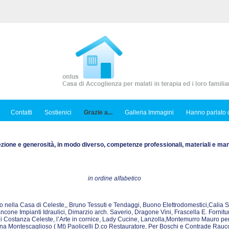
Contatti
Sostienici
Grazie a...
Galleria Immagini
Hanno parlato d
ezione e generosità, in modo diverso, competenze professionali, materiali e ma
in ordine alfabetico
istico nella Casa di Celeste,, Bruno Tessuti e Tendaggi, Buono Elettrodomestici,Calia 
cone Impianti Idraulici, Dimarzio arch. Saverio, Dragone Vini, Frascella E. Fornitur
di Costanza Celeste, l’Arte in cornice, Lady Cucine, Lanzolla,Montemurro Mauro per i d
 Montescaglioso ( Mt) Paolicelli D.co Restauratore, Per Boschi e Contrade Raucci 