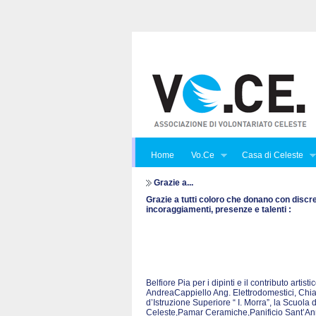
Home
Vo.Ce
Casa di Celeste
Grazie a...
Grazie a tutti coloro che donano con discr
incoraggiamenti, presenze e talenti :
Belfiore Pia per i dipinti e il contributo art
AndreaCappiello Ang. Elettrodomestici, Chian
d’Istruzione Superiore “ I. Morra”, la Scuola 
Celeste,Pamar Ceramiche,Panificio Sant’Anna