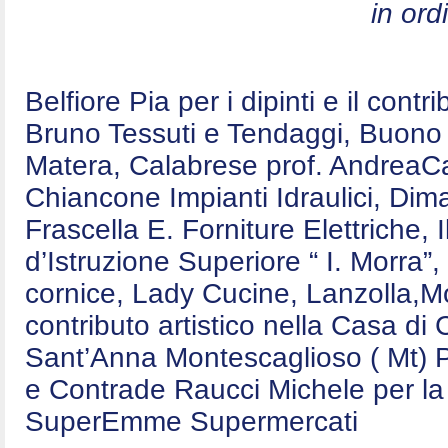
in ord
Belfiore Pia per i dipinti e il contr
Bruno Tessuti e Tendaggi, Buono E
Matera, Calabrese prof. AndreaCa
Chiancone Impianti Idraulici, Dim
Frascella E. Forniture Elettriche,
d’Istruzione Superiore “ I. Morra”,
cornice, Lady Cucine, Lanzolla,Mo
contributo artistico nella Casa d
Sant’Anna Montescaglioso ( Mt) P
e Contrade Raucci Michele per la 
SuperEmme Supermercati