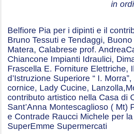
in ord
Belfiore Pia per i dipinti e il contr
Bruno Tessuti e Tendaggi, Buono E
Matera, Calabrese prof. AndreaCa
Chiancone Impianti Idraulici, Dim
Frascella E. Forniture Elettriche,
d’Istruzione Superiore “ I. Morra”,
cornice, Lady Cucine, Lanzolla,Mo
contributo artistico nella Casa d
Sant’Anna Montescaglioso ( Mt) P
e Contrade Raucci Michele per la 
SuperEmme Supermercati