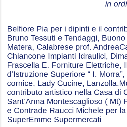
in ord
Belfiore Pia per i dipinti e il contr
Bruno Tessuti e Tendaggi, Buono E
Matera, Calabrese prof. AndreaCa
Chiancone Impianti Idraulici, Dim
Frascella E. Forniture Elettriche,
d’Istruzione Superiore “ I. Morra”,
cornice, Lady Cucine, Lanzolla,Mo
contributo artistico nella Casa d
Sant’Anna Montescaglioso ( Mt) P
e Contrade Raucci Michele per la 
SuperEmme Supermercati