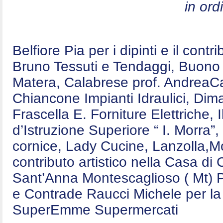
in ord
Belfiore Pia per i dipinti e il contr
Bruno Tessuti e Tendaggi, Buono E
Matera, Calabrese prof. AndreaCa
Chiancone Impianti Idraulici, Dim
Frascella E. Forniture Elettriche,
d’Istruzione Superiore “ I. Morra”,
cornice, Lady Cucine, Lanzolla,Mo
contributo artistico nella Casa d
Sant’Anna Montescaglioso ( Mt) P
e Contrade Raucci Michele per la 
SuperEmme Supermercati