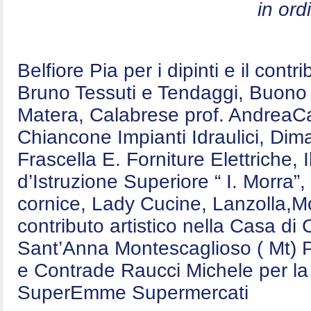
in ord
Belfiore Pia per i dipinti e il contr
Bruno Tessuti e Tendaggi, Buono E
Matera, Calabrese prof. AndreaCa
Chiancone Impianti Idraulici, Dim
Frascella E. Forniture Elettriche,
d’Istruzione Superiore “ I. Morra”,
cornice, Lady Cucine, Lanzolla,Mo
contributo artistico nella Casa d
Sant’Anna Montescaglioso ( Mt) P
e Contrade Raucci Michele per la 
SuperEmme Supermercati