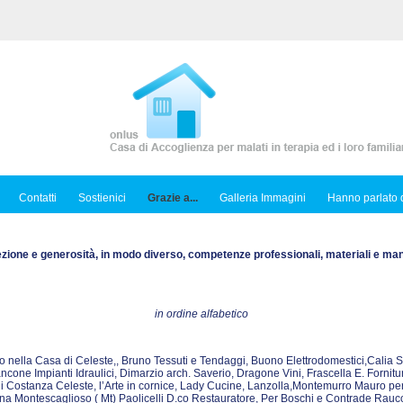
Contatti
Sostienici
Grazie a...
Galleria Immagini
Hanno parlato d
ezione e generosità, in modo diverso, competenze professionali, materiali e ma
in ordine alfabetico
istico nella Casa di Celeste,, Bruno Tessuti e Tendaggi, Buono Elettrodomestici,Calia 
cone Impianti Idraulici, Dimarzio arch. Saverio, Dragone Vini, Frascella E. Fornitur
di Costanza Celeste, l’Arte in cornice, Lady Cucine, Lanzolla,Montemurro Mauro per i d
 Montescaglioso ( Mt) Paolicelli D.co Restauratore, Per Boschi e Contrade Raucci 