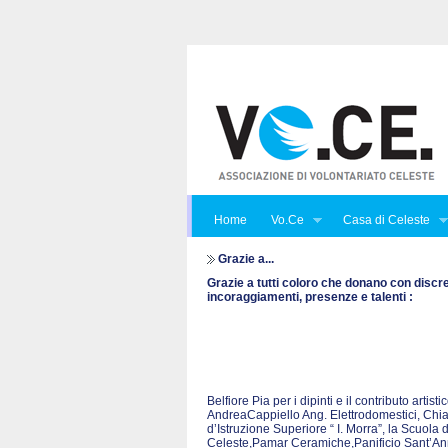
Home
Vo.Ce
Casa di Celeste
Grazie a...
Grazie a tutti coloro che donano con discr
incoraggiamenti, presenze e talenti :
Belfiore Pia per i dipinti e il contributo art
AndreaCappiello Ang. Elettrodomestici, Chian
d’Istruzione Superiore “ I. Morra”, la Scuola 
Celeste,Pamar Ceramiche,Panificio Sant’Anna