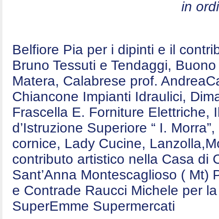
in ord
Belfiore Pia per i dipinti e il contr
Bruno Tessuti e Tendaggi, Buono E
Matera, Calabrese prof. AndreaCa
Chiancone Impianti Idraulici, Dim
Frascella E. Forniture Elettriche,
d’Istruzione Superiore “ I. Morra”,
cornice, Lady Cucine, Lanzolla,Mo
contributo artistico nella Casa d
Sant’Anna Montescaglioso ( Mt) P
e Contrade Raucci Michele per la 
SuperEmme Supermercati