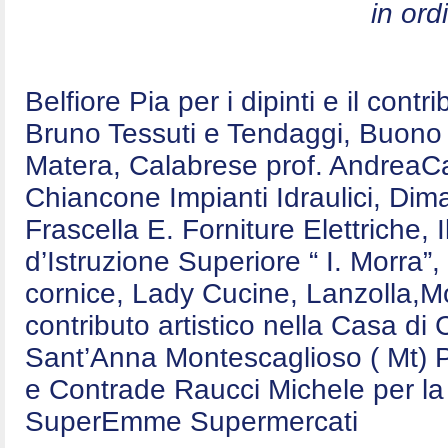
in ord
Belfiore Pia per i dipinti e il contr
Bruno Tessuti e Tendaggi, Buono E
Matera, Calabrese prof. AndreaCa
Chiancone Impianti Idraulici, Dim
Frascella E. Forniture Elettriche,
d’Istruzione Superiore “ I. Morra”,
cornice, Lady Cucine, Lanzolla,Mo
contributo artistico nella Casa d
Sant’Anna Montescaglioso ( Mt) P
e Contrade Raucci Michele per la 
SuperEmme Supermercati