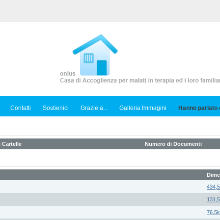
Contatti
Sostienici
Grazie a...
Galleria Immagini
Hanno parlato d
 Cartelle
Numero di Documenti
Dime
434,
131,
76,5k