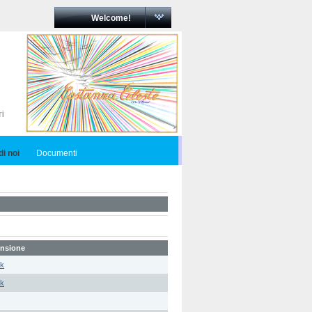
Welcome!
i noi
Documenti
nsione
5k
5k