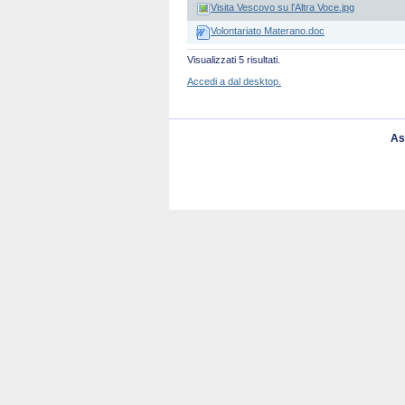
Visita Vescovo su l'Altra Voce.jpg
Volontariato Materano.doc
Visualizzati 5 risultati.
Accedi a dal desktop.
As