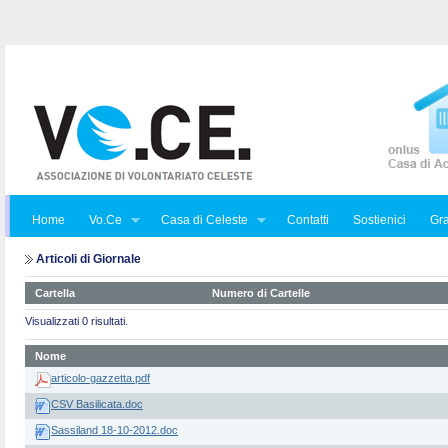
Home
Vo.Ce
Casa di Celeste
Contatti
Sostienici
Gra
Articoli di Giornale
Cartella
Numero di Cartelle
Visualizzati 0 risultati.
Nome
articolo-gazzetta.pdf
CSV Basilicata.doc
Sassiland 18-10-2012.doc