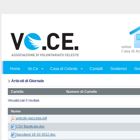
Home
Vo.Ce
Casa di Celeste
Contatti
Sostienici
Gra
Articoli di Giornale
Cartella
Numero di Cartelle
Visualizzati 0 risultati.
Nome
articolo-gazzetta.pdf
CSV Basilicata.doc
Sassiland 18-10-2012.doc