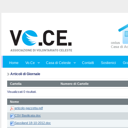
Home
Vo.Ce
Casa di Celeste
Contatti
Sostienici
Gra
Articoli di Giornale
Cartella
Numero di Cartelle
Visualizzati 0 risultati.
Nome
articolo-gazzetta.pdf
CSV Basilicata.doc
Sassiland 18-10-2012.doc