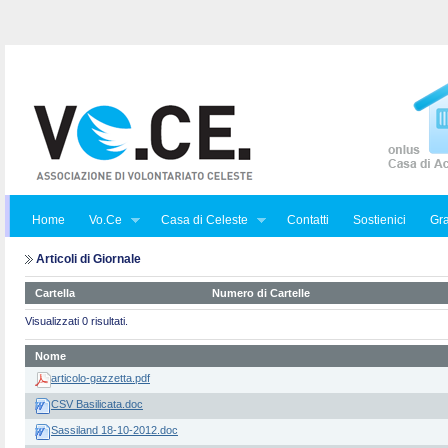
Home
Vo.Ce
Casa di Celeste
Contatti
Sostienici
Gra
Articoli di Giornale
Cartella
Numero di Cartelle
Visualizzati 0 risultati.
Nome
articolo-gazzetta.pdf
CSV Basilicata.doc
Sassiland 18-10-2012.doc