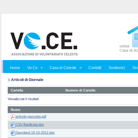
Home
Vo.Ce
Casa di Celeste
Contatti
Sostienici
Gra
Articoli di Giornale
Cartella
Numero di Cartelle
Visualizzati 0 risultati.
Nome
articolo-gazzetta.pdf
CSV Basilicata.doc
Sassiland 18-10-2012.doc