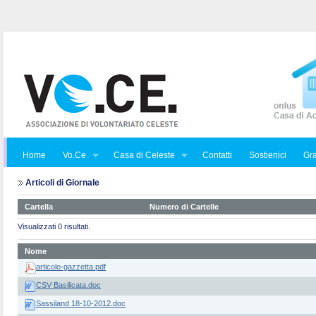
Home
Vo.Ce
Casa di Celeste
Contatti
Sostienici
Gra
Articoli di Giornale
Cartella
Numero di Cartelle
Visualizzati 0 risultati.
Nome
articolo-gazzetta.pdf
CSV Basilicata.doc
Sassiland 18-10-2012.doc