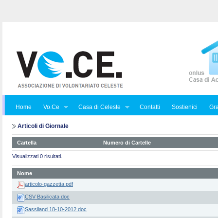
Home
Vo.Ce
Casa di Celeste
Contatti
Sostienici
Gra
Articoli di Giornale
Cartella
Numero di Cartelle
Visualizzati 0 risultati.
Nome
articolo-gazzetta.pdf
CSV Basilicata.doc
Sassiland 18-10-2012.doc