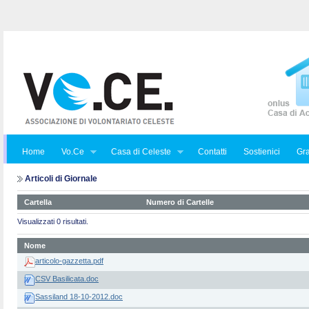
Home
Vo.Ce
Casa di Celeste
Contatti
Sostienici
Gra
Articoli di Giornale
Cartella
Numero di Cartelle
Visualizzati 0 risultati.
Nome
articolo-gazzetta.pdf
CSV Basilicata.doc
Sassiland 18-10-2012.doc