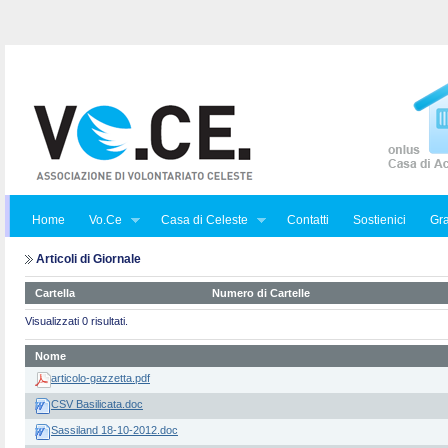
Home
Vo.Ce
Casa di Celeste
Contatti
Sostienici
Gra
Articoli di Giornale
Cartella
Numero di Cartelle
Visualizzati 0 risultati.
Nome
articolo-gazzetta.pdf
CSV Basilicata.doc
Sassiland 18-10-2012.doc