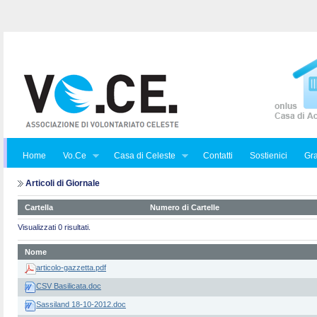
Home
Vo.Ce
Casa di Celeste
Contatti
Sostienici
Gra
Articoli di Giornale
Cartella
Numero di Cartelle
Visualizzati 0 risultati.
Nome
articolo-gazzetta.pdf
CSV Basilicata.doc
Sassiland 18-10-2012.doc