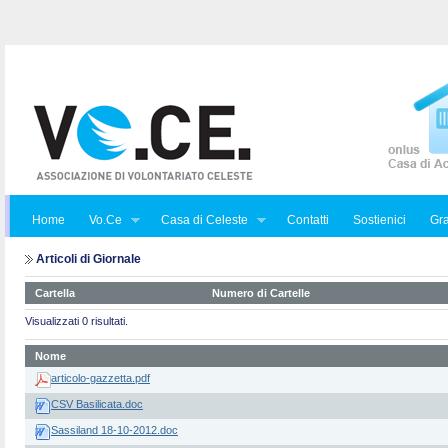
Home
Vo.Ce
Casa di Celeste
Contatti
Sostienici
Gra
Articoli di Giornale
Cartella
Numero di Cartelle
Visualizzati 0 risultati.
Nome
articolo-gazzetta.pdf
CSV Basilicata.doc
Sassiland 18-10-2012.doc