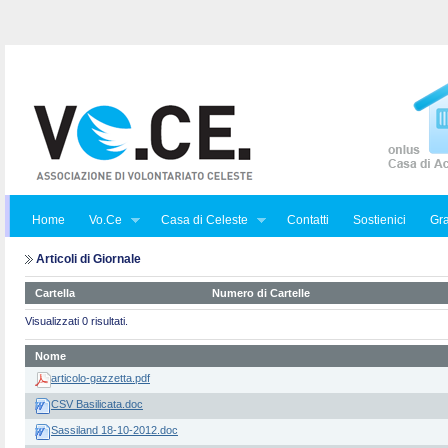
Home
Vo.Ce
Casa di Celeste
Contatti
Sostienici
Gra
Articoli di Giornale
Cartella
Numero di Cartelle
Visualizzati 0 risultati.
Nome
articolo-gazzetta.pdf
CSV Basilicata.doc
Sassiland 18-10-2012.doc