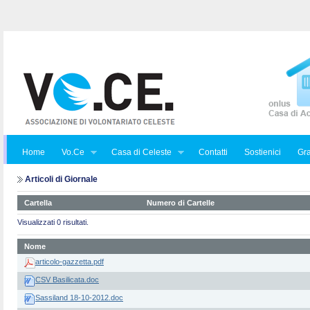
Home
Vo.Ce
Casa di Celeste
Contatti
Sostienici
Gra
Articoli di Giornale
Cartella
Numero di Cartelle
Visualizzati 0 risultati.
Nome
articolo-gazzetta.pdf
CSV Basilicata.doc
Sassiland 18-10-2012.doc