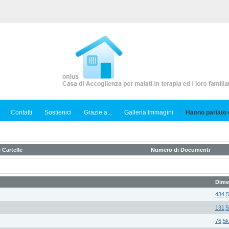
Contatti
Sostienici
Grazie a...
Galleria Immagini
Hanno parlato d
 Cartelle
Numero di Documenti
Dime
434,
131,
76,5k