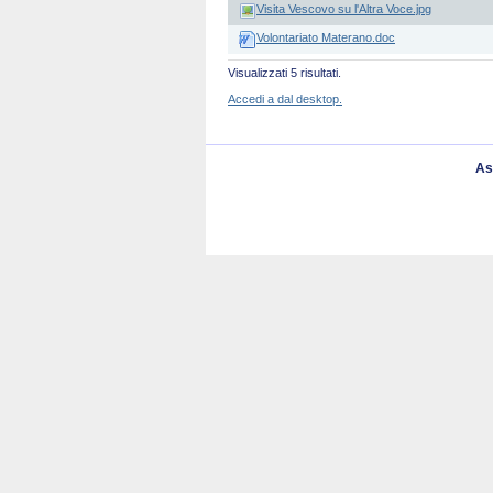
Visita Vescovo su l'Altra Voce.jpg
Volontariato Materano.doc
Visualizzati 5 risultati.
Accedi a dal desktop.
As