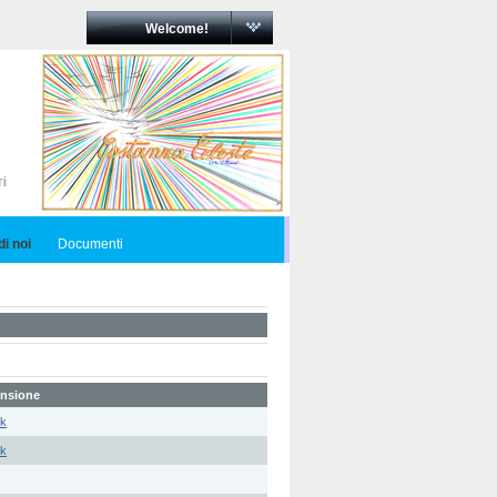
Welcome!
i noi
Documenti
nsione
5k
5k