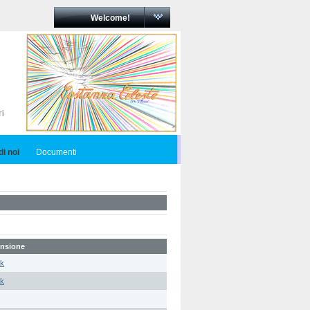
Welcome!
i noi
Documenti
nsione
5k
5k