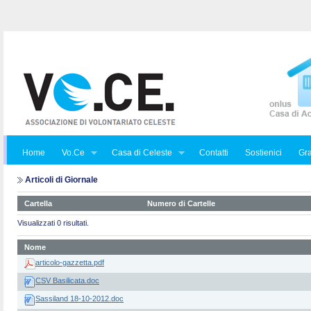
Home
Vo.Ce
Casa di Celeste
Contatti
Sostienici
Gra
Articoli di Giornale
Cartella
Numero di Cartelle
Visualizzati 0 risultati.
Nome
articolo-gazzetta.pdf
CSV Basilicata.doc
Sassiland 18-10-2012.doc