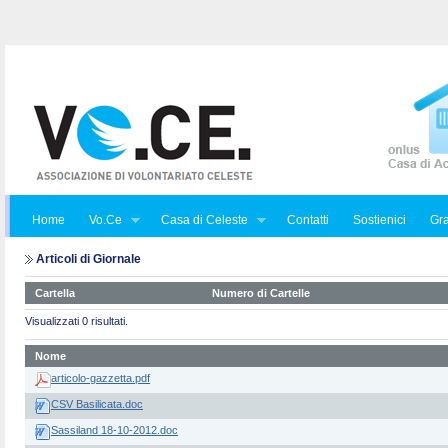
Home
Vo.Ce
Casa di Celeste
Contatti
Sostienici
Gra
Articoli di Giornale
Cartella
Numero di Cartelle
Visualizzati 0 risultati.
Nome
articolo-gazzetta.pdf
CSV Basilicata.doc
Sassiland 18-10-2012.doc