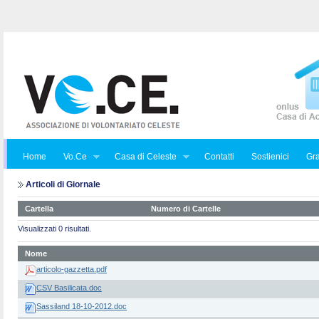
Home
Vo.Ce
Casa di Celeste
Contatti
Sostienici
Gra
Articoli di Giornale
Cartella
Numero di Cartelle
Visualizzati 0 risultati.
Nome
articolo-gazzetta.pdf
CSV Basilicata.doc
Sassiland 18-10-2012.doc