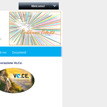
Welcome!
i noi
Documenti
ociazione Vo.Ce.