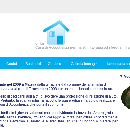
Contatti
Sostienici
Grazie a...
Galleria Immagini
Hanno parlato d
Ass
nata nel 2009 a Matera
dalla tenacia e dal coraggio della famiglia di
ana nata al cielo il 7 novembre 2008 per un’imperdonabile leucemia acuta.
llo di dedicarsi agli altri, di svolgere una professione di relazione di aiuto,
Pertanto, la sua famiglia ha raccolto la sua eredità e ha voluto realizzare il
sa di Accoglienza che porta il suo nome.
antissimi giovani volontari che, condividendo la forza dell’Amore gratuito,
ità senza frontiere, trovano coraggio e forza per offrire concretamente
azionale-affettivo ai malati e ai loro familiari che giungono a Matera per
ie.