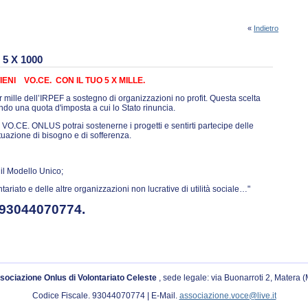
«
Indietro
5 X 1000
IENI
VO.CE.
CON IL TUO 5 X MILLE.
 mille dell’IRPEF a sostegno di organizzazioni no profit. Questa scelta
do una quota d'imposta a cui lo Stato rinuncia.
 VO.CE. ONLUS potrai sostenerne i progetti e sentirti partecipe delle
ituazione di bisogno e di sofferenza.
il Modello Unico;
tariato e delle altre organizzazioni non lucrative di utilità sociale…"
93044070774.
sociazione Onlus di Volontariato Celeste
, sede legale: via Buonarroti 2, Matera 
Codice Fiscale. 93044070774 | E-Mail.
associazione.voce@live.it