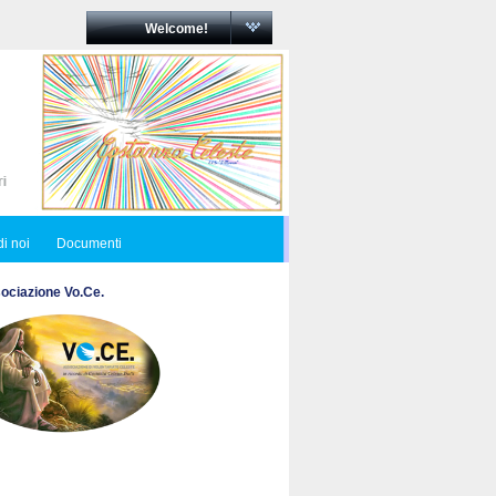
Welcome!
i noi
Documenti
ociazione Vo.Ce.