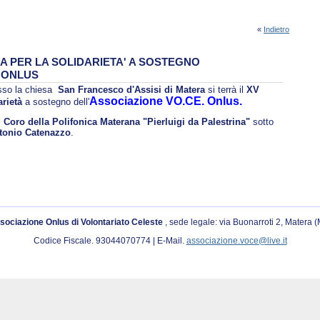
«
Indietro
A PER LA SOLIDARIETA' A SOSTEGNO
 ONLUS
sso la chiesa
San Francesco d'Assisi di Matera
si terrà il
XV
Associazione VO.CE. Onlus.
arietà
a sostegno dell'
l
Coro della Polifonica Materana "Pierluigi da Palestrina"
sotto
tonio Catenazzo
.
sociazione Onlus di Volontariato Celeste
, sede legale: via Buonarroti 2, Matera 
Codice Fiscale. 93044070774 | E-Mail.
associazione.voce@live.it