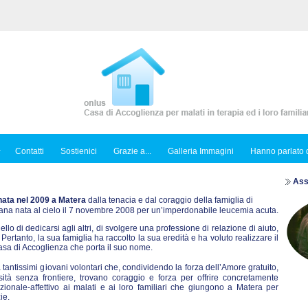
Contatti
Sostienici
Grazie a...
Galleria Immagini
Hanno parlato d
Ass
nata nel 2009 a Matera
dalla tenacia e dal coraggio della famiglia di
ana nata al cielo il 7 novembre 2008 per un’imperdonabile leucemia acuta.
llo di dedicarsi agli altri, di svolgere una professione di relazione di aiuto,
Pertanto, la sua famiglia ha raccolto la sua eredità e ha voluto realizzare il
sa di Accoglienza che porta il suo nome.
antissimi giovani volontari che, condividendo la forza dell’Amore gratuito,
ità senza frontiere, trovano coraggio e forza per offrire concretamente
azionale-affettivo ai malati e ai loro familiari che giungono a Matera per
ie.