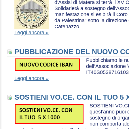
d'Assisi di Matera si terrà il XV 
Solidarietà a sostegno dell'Ass
manifestazione si esibirà il Coro
da Palestrina" sotto la direzion
Catenazzo.
Leggi ancora »
PUBBLICAZIONE DEL NUOVO CO
Pubblichiamo le n
dell’Associazione
IT40S0538716103
Leggi ancora »
SOSTIENI VO.CE. CON IL TUO 5 
SOSTIENI VO.CE
quest'anno puoi d
sostegno di organ
non comporta al