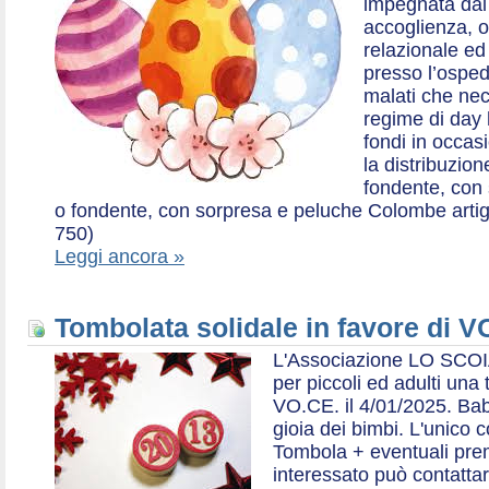
impegnata dal 2
accoglienza, o
relazionale ed a
presso l’ospe
malati che nec
regime di day 
fondi in occas
la distribuzion
fondente, con 
o fondente, con sorpresa e peluche Colombe artigia
750)
Leggi ancora »
Tombolata solidale in favore di V
L'Associazione LO SCOI
per piccoli ed adulti una 
VO.CE. il 4/01/2025. Bab
gioia dei bimbi. L'unico c
Tombola + eventuali prem
interessato può contatta