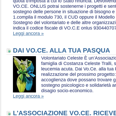
quota d'imposta a cui lo Stato rinuncia. Devolvend
VO.CE. ONLUS potrai sostenerne i progetti e sentirt
sostegno delle persone in situazione di bisogno e
1.compila il modulo 730, il CUD oppure il Modello 
Sostegno del volontariato e delle altre organizzazio
indica il codice fiscale di VO.C.E onlus 93044070
Leggi ancora »
DAI VO.CE. ALLA TUA PASQUA
Volontariato Celeste È un’Associaz
famiglia di Costanza Celeste Tralli, 
leucemia acuta. Dai Vo.Ce. alla tua 
realizzazione del prossimo progetto: 
accoglienza dove possano trovare gr
sostegno psicologico e solidarietà a
disagio socio-economico.
Leggi ancora »
L'ASSOCIAZIONE VO.CE. RICEV