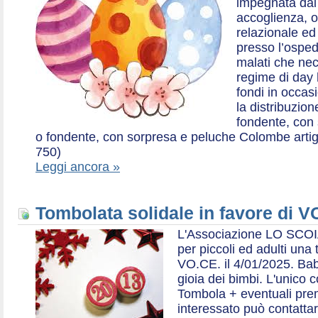
impegnata dal 2
accoglienza, o
relazionale ed a
presso l’ospe
malati che nec
regime di day 
fondi in occas
la distribuzion
fondente, con 
o fondente, con sorpresa e peluche Colombe artigia
750)
Leggi ancora »
Tombolata solidale in favore di V
L'Associazione LO SCOI
per piccoli ed adulti una 
VO.CE. il 4/01/2025. Bab
gioia dei bimbi. L'unico c
Tombola + eventuali prem
interessato può contatta