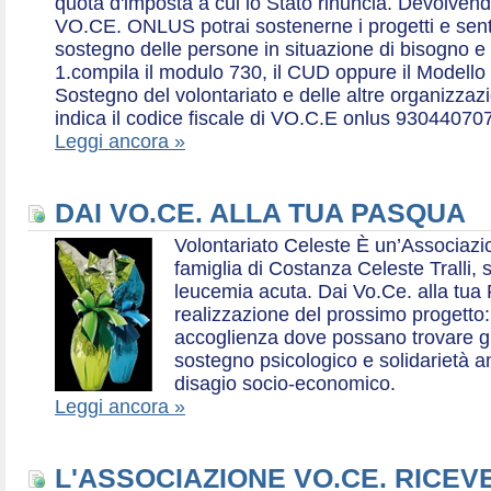
quota d'imposta a cui lo Stato rinuncia. Devolvend
VO.CE. ONLUS potrai sostenerne i progetti e sentirt
sostegno delle persone in situazione di bisogno e
1.compila il modulo 730, il CUD oppure il Modello 
Sostegno del volontariato e delle altre organizzazio
indica il codice fiscale di VO.C.E onlus 93044070
Leggi ancora »
DAI VO.CE. ALLA TUA PASQUA
Volontariato Celeste È un’Associaz
famiglia di Costanza Celeste Tralli, 
leucemia acuta. Dai Vo.Ce. alla tua 
realizzazione del prossimo progetto: 
accoglienza dove possano trovare gr
sostegno psicologico e solidarietà a
disagio socio-economico.
Leggi ancora »
L'ASSOCIAZIONE VO.CE. RICEV