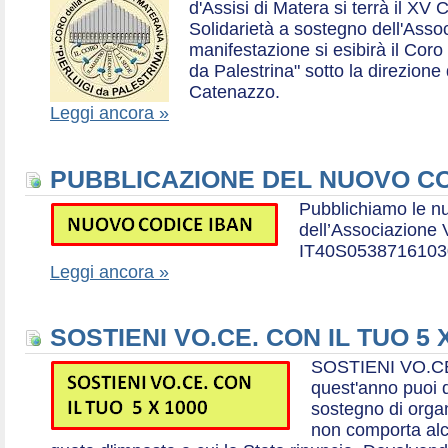
d'Assisi di Matera si terrà il XV 
Solidarietà a sostegno dell'Ass
manifestazione si esibirà il Coro
da Palestrina" sotto la direzion
Catenazzo.
Leggi ancora »
PUBBLICAZIONE DEL NUOVO CO
Pubblichiamo le n
dell’Associazione
IT40S0538716103
Leggi ancora »
SOSTIENI VO.CE. CON IL TUO 5 
SOSTIENI VO.CE
quest'anno puoi d
sostegno di organ
non comporta al