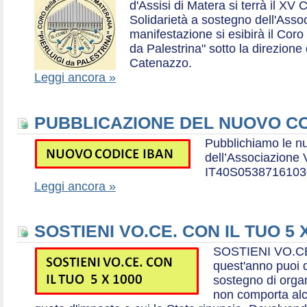
d'Assisi di Matera si terrà il XV 
Solidarietà a sostegno dell'Ass
manifestazione si esibirà il Coro
da Palestrina" sotto la direzion
Catenazzo.
Leggi ancora »
PUBBLICAZIONE DEL NUOVO CO
Pubblichiamo le n
dell’Associazione
IT40S0538716103
Leggi ancora »
SOSTIENI VO.CE. CON IL TUO 5 
SOSTIENI VO.CE
quest'anno puoi d
sostegno di organ
non comporta al