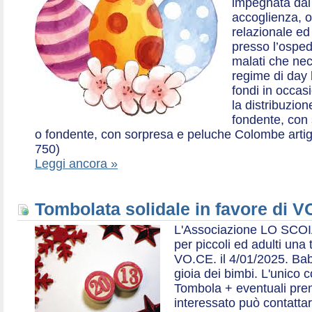
impegnata dal 2
accoglienza, o
relazionale ed a
presso l’ospe
malati che nec
regime di day 
fondi in occas
la distribuzion
fondente, con 
o fondente, con sorpresa e peluche Colombe artigia
750)
Leggi ancora »
Tombolata solidale in favore di V
L'Associazione LO SCOI
per piccoli ed adulti una 
VO.CE. il 4/01/2025. Bab
gioia dei bimbi. L'unico c
Tombola + eventuali prem
interessato può contatta