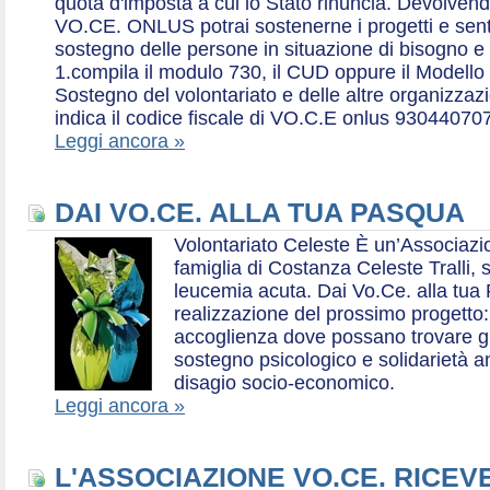
quota d'imposta a cui lo Stato rinuncia. Devolvend
VO.CE. ONLUS potrai sostenerne i progetti e sentirt
sostegno delle persone in situazione di bisogno e
1.compila il modulo 730, il CUD oppure il Modello 
Sostegno del volontariato e delle altre organizzazio
indica il codice fiscale di VO.C.E onlus 93044070
Leggi ancora »
DAI VO.CE. ALLA TUA PASQUA
Volontariato Celeste È un’Associaz
famiglia di Costanza Celeste Tralli, 
leucemia acuta. Dai Vo.Ce. alla tua 
realizzazione del prossimo progetto: 
accoglienza dove possano trovare gr
sostegno psicologico e solidarietà a
disagio socio-economico.
Leggi ancora »
L'ASSOCIAZIONE VO.CE. RICEV