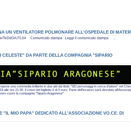
ONA UN VENTILATORE POLMONARE ALL'OSPEDALE DI MATE
tu.be/TeDdGrUTL04 Comunicato stampa Leggi il comunicato stampa ...
I CELESTE" DA PARTE DELLA COMPAGNIA "SIPARIO
pone una commedia brillante in due atti dal titolo "SEI personaggi in cerca d'attore" nel Chio
alle ore 21:30. Il costo del biglietto è di 5 euro. Parte dell'incasso sarà devoluto all'Associa
i vero cuore la compagnia "Sipario Aragonese"
"IL MIO PAPA" DEDICATO ALL'ASSOCIAZIONE VO.CE. DI