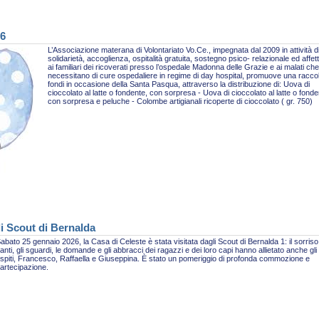
26
L’Associazione materana di Volontariato Vo.Ce., impegnata dal 2009 in attività d
solidarietà, accoglienza, ospitalità gratuita, sostegno psico- relazionale ed affet
ai familiari dei ricoverati presso l’ospedale Madonna delle Grazie e ai malati che
necessitano di cure ospedaliere in regime di day hospital, promuove una racco
fondi in occasione della Santa Pasqua, attraverso la distribuzione di: Uova di
cioccolato al latte o fondente, con sorpresa - Uova di cioccolato al latte o fonde
con sorpresa e peluche - Colombe artigianali ricoperte di cioccolato ( gr. 750)
li Scout di Bernalda
abato 25 gennaio 2026, la Casa di Celeste è stata visitata dagli Scout di Bernalda 1: il sorriso,
anti, gli sguardi, le domande e gli abbracci dei ragazzi e dei loro capi hanno allietato anche gli
spiti, Francesco, Raffaella e Giuseppina. È stato un pomeriggio di profonda commozione e
artecipazione.