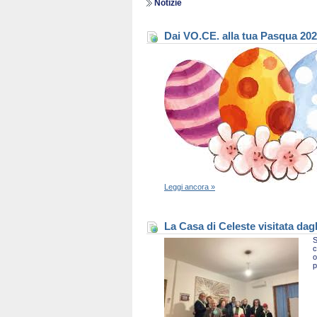
Notizie
Dai VO.CE. alla tua Pasqua 20
Leggi ancora »
La Casa di Celeste visitata dag
S
c
o
p