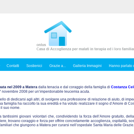
Contatti
Sostienici
Grazie a...
Galleria Immagini
Hanno parlato d
nata nel 2009 a Matera
dalla tenacia e dal coraggio della famiglia di
Costanza Cel
l 7 novembre 2008 per un’imperdonabile leucemia acuta.
ello di dedicarsi agli altri, di svolgere una professione di relazione di aiuto, di imp
sua famiglia ha raccolto la sua eredità e ha voluto realizzare il sogno d’Amore di C
 il suo nome.
tantissimi giovani volontari che, condividendo la forza dell’Amore gratuito, dell
iere, trovano coraggio e forza per offrire concretamente accoglienza, ospitalità, so
ro familiari che giungono a Matera per curarsi nell’ospedale Santa Maria delle Grazie