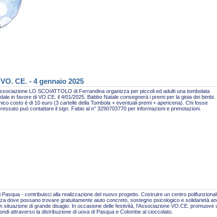
 VO. CE. - 4 gennaio 2025
ssociazione LO SCOIATTOLO di Ferrandina organizza per piccoli ed adulti una tombolata
idale in favore di VO.CE. il 4/01/2025. Babbo Natale consegnerà i premi per la gioia dei bimbi.
nico costo è di 10 euro (3 cartelle della Tombola + eventuali premi + apericena). Chi fosse
eressato può contattare il sign. Fabio al n° 3290703770 per informazioni e prenotazioni.
 Pasqua - contribuisci alla realizzazione del nuovo progetto. Costruire un centro polifunzional
za dove possano trovare gratuitamente aiuto concreto, sostegno psicologico e solidarietà a
n situazione di grande disagio. In occasione delle festività, l'Associazione VO.CE. promuove
fondi attraverso la distribuzione di uova di Pasqua e Colombe al cioccolato.