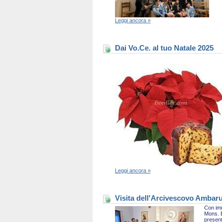
Leggi ancora »
Dai Vo.Ce. al tuo Natale 2025
Leggi ancora »
Visita dell'Arcivescovo Ambaru
Con imm
Mons. B
present