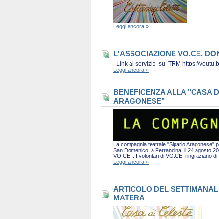
Leggi ancora »
L'ASSOCIAZIONE VO.CE. D
Link al servizio su TRM https://you
Leggi ancora »
BENEFICENZA ALLA "CASA D
ARAGONESE"
La compagnia teatrale "Sipario Aragonese" pro
San Domenico, a Ferrandina, il 24 agosto 2019 
VO.CE .. I volontari di VO.CE. ringraziano d
Leggi ancora »
ARTICOLO DEL SETTIMANALE 
MATERA