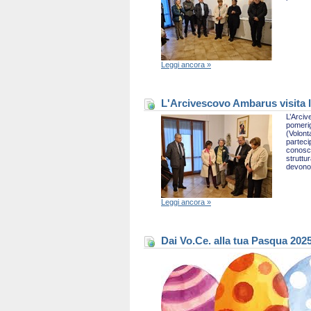
Leggi ancora »
L'Arcivescovo Ambarus visita l
L’Arciv
pomerig
(Volont
parteci
conosce
struttu
devono 
Leggi ancora »
Dai Vo.Ce. alla tua Pasqua 202