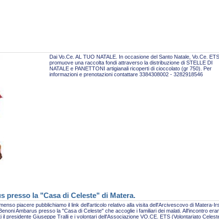
Dai Vo.Ce. AL TUO NATALE. In occasione del Santo Natale, Vo.Ce. ET
promuove una raccolta fondi attraverso la distribuzione di STELLE DI
NATALE e PANETTONI artigianali ricoperti di cioccolato (gr 750). Per
informazioni e prenotazioni contattare 3384308002 - 3282918546
s presso la "Casa di Celeste" di Matera.
enso piacere pubblichiamo il link dell'articolo relativo alla visita dell'Arcivescovo di Matera-Ir
enoni Ambarus presso la "Casa di Celeste" che accoglie i familiari dei malati. All'incontro era
i il presidente Giuseppe Tralli e i volontari dell'Associazione VO.CE. ETS (Volontariato Celest