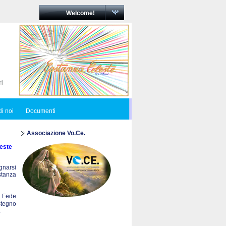
Welcome!
i noi
Documenti
Associazione Vo.Ce.
este
egnarsi
ostanza
a Fede
stegno
.