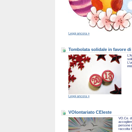
Leggi ancora »
Tombolata solidale in favore di
L'A
sol
L'u
int
Leggi ancora »
VOlontariato CEleste
VO.Ce. di
accoglien
persone i
raccolta 