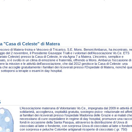
a "Casa di Celeste" di Matera
escovo di Matera-Irsina e Vescovo di Tricarico, S.E. Mons. Benoni Ambarus, ha incontrato, ne
gio del 2 novembre, il Presidente Giuseppe Tralli e i volontari dell’Associazione Vo.Ce. ETS
ariato Celeste) presso la Casa di Celeste, in via Agna 7 a Matera. L’incontro, semplice e
pato, si è svolto in un clima di emozione e fraternità, offrendo a Mons. Ambarus l’occasione di
re la mission e le attività dell’associazione, che dal 2012 gestisce la Casa di Celeste: una
ra che accoglie gratuitamente i familiari dei ricoverati presso l’Ospedale di Matera, nonché qua
sottoporsi a terapie o esami in day hospital.
5
L’Associazione materana di Volontariato Vo.Ce., impegnata dal 2009 in attività d
solidarietà, accoglienza, ospitalità gratuita, sostegno psico- relazionale ed affet
ai familiari dei ricoverati presso l’ospedale Madonna delle Grazie e ai malati che
necessitano di cure ospedaliere in regime di day hospital, promuove una racco
fondi in occasione della Santa Pasqua, attraverso la distribuzione di Uova di
cioccolato al latte o fondente, con sorpresa Uova di cioccolato al latte o fonden
con sorpresa e peluche Colombe artigianali ricoperte di cioccolato ( gr. 750)