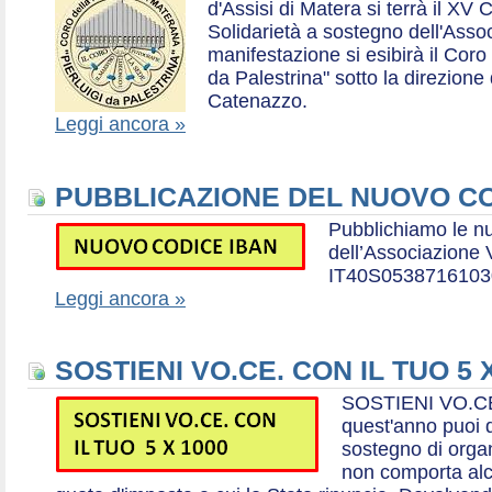
d'Assisi di Matera si terrà il XV 
Solidarietà a sostegno dell'Ass
manifestazione si esibirà il Coro
da Palestrina" sotto la direzion
Catenazzo.
Leggi ancora »
PUBBLICAZIONE DEL NUOVO CO
Pubblichiamo le n
dell’Associazione
IT40S0538716103
Leggi ancora »
SOSTIENI VO.CE. CON IL TUO 5 
SOSTIENI VO.CE
quest'anno puoi d
sostegno di organ
non comporta al