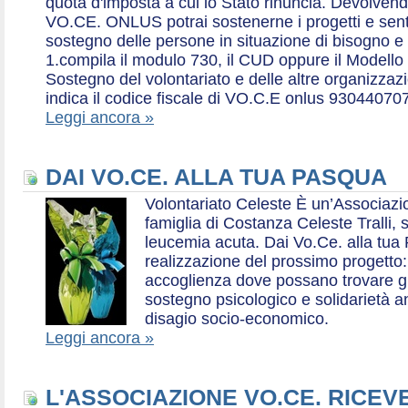
quota d'imposta a cui lo Stato rinuncia. Devolvend
VO.CE. ONLUS potrai sostenerne i progetti e sentirt
sostegno delle persone in situazione di bisogno e
1.compila il modulo 730, il CUD oppure il Modello 
Sostegno del volontariato e delle altre organizzazio
indica il codice fiscale di VO.C.E onlus 93044070
Leggi ancora »
DAI VO.CE. ALLA TUA PASQUA
Volontariato Celeste È un’Associaz
famiglia di Costanza Celeste Tralli, 
leucemia acuta. Dai Vo.Ce. alla tua 
realizzazione del prossimo progetto: 
accoglienza dove possano trovare gr
sostegno psicologico e solidarietà a
disagio socio-economico.
Leggi ancora »
L'ASSOCIAZIONE VO.CE. RICEV