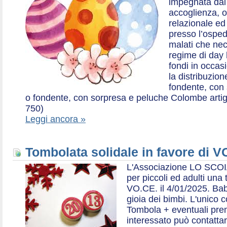
impegnata dal 2
accoglienza, o
relazionale ed a
presso l’ospe
malati che nec
regime di day 
fondi in occas
la distribuzion
fondente, con 
o fondente, con sorpresa e peluche Colombe artigia
750)
Leggi ancora »
Tombolata solidale in favore di V
L'Associazione LO SCOI
per piccoli ed adulti una 
VO.CE. il 4/01/2025. Bab
gioia dei bimbi. L'unico c
Tombola + eventuali prem
interessato può contatta