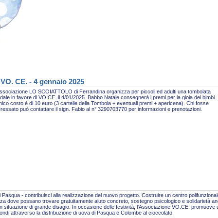
 VO. CE. - 4 gennaio 2025
ssociazione LO SCOIATTOLO di Ferrandina organizza per piccoli ed adulti una tombolata
idale in favore di VO.CE. il 4/01/2025. Babbo Natale consegnerà i premi per la gioia dei bimbi.
nico costo è di 10 euro (3 cartelle della Tombola + eventuali premi + apericena). Chi fosse
eressato può contattare il sign. Fabio al n° 3290703770 per informazioni e prenotazioni.
 Pasqua - contribuisci alla realizzazione del nuovo progetto. Costruire un centro polifunzional
za dove possano trovare gratuitamente aiuto concreto, sostegno psicologico e solidarietà a
n situazione di grande disagio. In occasione delle festività, l'Associazione VO.CE. promuove
fondi attraverso la distribuzione di uova di Pasqua e Colombe al cioccolato.