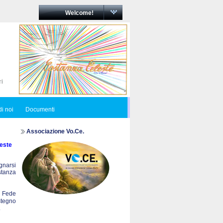
Welcome!
i noi
Documenti
Associazione Vo.Ce.
este
egnarsi
ostanza
a Fede
stegno
.