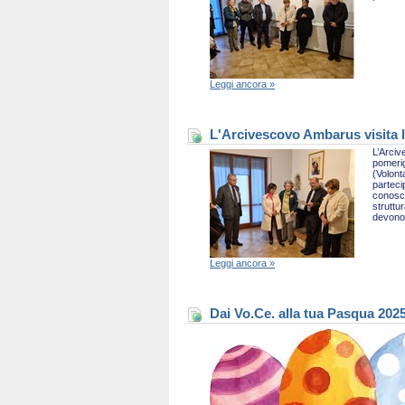
Leggi ancora »
L'Arcivescovo Ambarus visita l
L’Arciv
pomerig
(Volont
parteci
conosce
struttu
devono 
Leggi ancora »
Dai Vo.Ce. alla tua Pasqua 202