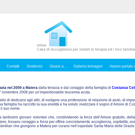
Contatti
Sostienici
Grazie a...
Galleria Immagini
Hanno parlato d
nata nel 2009 a Matera
dalla tenacia e dal coraggio della famiglia di
Costanza Cel
l 7 novembre 2008 per un’imperdonabile leucemia acuta.
ello di dedicarsi agli altri, di svolgere una professione di relazione di aiuto, di imp
sua famiglia ha raccolto la sua eredità e ha voluto realizzare il sogno d’Amore di C
 il suo nome.
tantissimi giovani volontari che, condividendo la forza dell’Amore gratuito, dell
iere, trovano coraggio e forza per offrire concretamente accoglienza, ospitalità, so
ro familiari che giungono a Matera per curarsi nell’ospedale Santa Maria delle Grazie