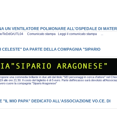
ONA UN VENTILATORE POLMONARE ALL'OSPEDALE DI MATE
tu.be/TeDdGrUTL04 Comunicato stampa Leggi il comunicato stampa ...
I CELESTE" DA PARTE DELLA COMPAGNIA "SIPARIO
pone una commedia brillante in due atti dal titolo "SEI personaggi in cerca d'attore" nel Chio
alle ore 21:30. Il costo del biglietto è di 5 euro. Parte dell'incasso sarà devoluto all'Associa
i vero cuore la compagnia "Sipario Aragonese"
"IL MIO PAPA" DEDICATO ALL'ASSOCIAZIONE VO.CE. DI