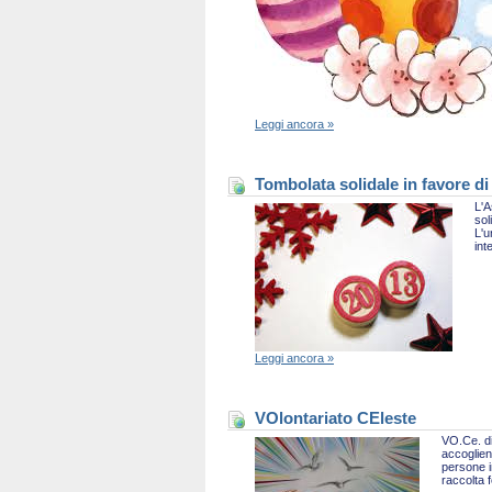
Leggi ancora »
Tombolata solidale in favore di
L'A
sol
L'u
int
Leggi ancora »
VOlontariato CEleste
VO.Ce. di
accoglien
persone i
raccolta 