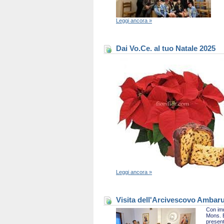
Leggi ancora »
Dai Vo.Ce. al tuo Natale 2025
Leggi ancora »
Visita dell'Arcivescovo Ambaru
Con imm
Mons. B
present