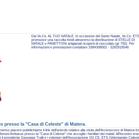
Dai Vo.Ce. AL TUO NATALE. In occasione del Santo Natale, Vo.Ce. ET
promuove una raccolta fondi attraverso la distribuzione di STELLE DI
NATALE e PANETTONI artigianali ricoperti di cioccolato (gr 750). Per
informazioni e prenotazioni contattare 3384308002 - 3282918546
s presso la "Casa di Celeste" di Matera.
enso piacere pubblichiamo il link dell'articolo relativo alla visita dell'Arcivescovo di Matera-Ir
enoni Ambarus presso la "Casa di Celeste" che accoglie i familiari dei malati. All'incontro era
i il presidente Giuseppe Tralli e i volontari dell'Associazione VO.CE. ETS (Volontariato Celest