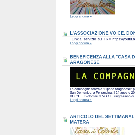
Leggi ancora »
L'ASSOCIAZIONE VO.CE. D
Link al servizio su TRM https://you
Leggi ancora »
BENEFICENZA ALLA "CASA D
ARAGONESE"
La compagnia teatrale "Sipario Aragonese" pro
San Domenico, a Ferrandina, il 24 agosto 2019 
VO.CE .. I volontari di VO.CE. ringraziano d
Leggi ancora »
ARTICOLO DEL SETTIMANALE 
MATERA