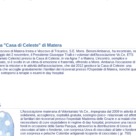
a "Casa di Celeste" di Matera
escovo di Matera-Irsina e Vescovo di Tricarico, S.E. Mons. Benoni Ambarus, ha incontrato, ne
gio del 2 novembre, il Presidente Giuseppe Tralli e i volontari dell’Associazione Vo.Ce. ETS
ariato Celeste) presso la Casa di Celeste, in via Agna 7 a Matera. L’incontro, semplice e
pato, si è svolto in un clima di emozione e fraternità, offrendo a Mons. Ambarus l’occasione di
re la mission e le attività dell’associazione, che dal 2012 gestisce la Casa di Celeste: una
ra che accoglie gratuitamente i familiari dei ricoverati presso l’Ospedale di Matera, nonché qua
sottoporsi a terapie o esami in day hospital.
5
L’Associazione materana di Volontariato Vo.Ce., impegnata dal 2009 in attività d
solidarietà, accoglienza, ospitalità gratuita, sostegno psico- relazionale ed affet
ai familiari dei ricoverati presso l’ospedale Madonna delle Grazie e ai malati che
necessitano di cure ospedaliere in regime di day hospital, promuove una racco
fondi in occasione della Santa Pasqua, attraverso la distribuzione di Uova di
cioccolato al latte o fondente, con sorpresa Uova di cioccolato al latte o fonden
con sorpresa e peluche Colombe artigianali ricoperte di cioccolato ( gr. 750)