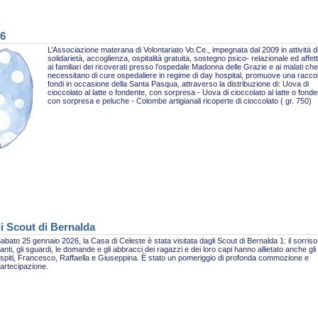
26
L’Associazione materana di Volontariato Vo.Ce., impegnata dal 2009 in attività d
solidarietà, accoglienza, ospitalità gratuita, sostegno psico- relazionale ed affet
ai familiari dei ricoverati presso l’ospedale Madonna delle Grazie e ai malati che
necessitano di cure ospedaliere in regime di day hospital, promuove una racco
fondi in occasione della Santa Pasqua, attraverso la distribuzione di: Uova di
cioccolato al latte o fondente, con sorpresa - Uova di cioccolato al latte o fonde
con sorpresa e peluche - Colombe artigianali ricoperte di cioccolato ( gr. 750)
li Scout di Bernalda
abato 25 gennaio 2026, la Casa di Celeste è stata visitata dagli Scout di Bernalda 1: il sorriso,
anti, gli sguardi, le domande e gli abbracci dei ragazzi e dei loro capi hanno allietato anche gli
spiti, Francesco, Raffaella e Giuseppina. È stato un pomeriggio di profonda commozione e
artecipazione.