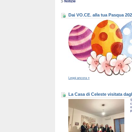
Notizie
Dai VO.CE. alla tua Pasqua 20
Leggi ancora »
La Casa di Celeste visitata dag
S
c
o
p