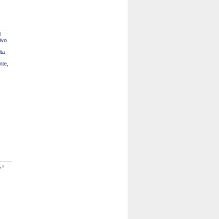
i
tivo
lta
nte,
 i